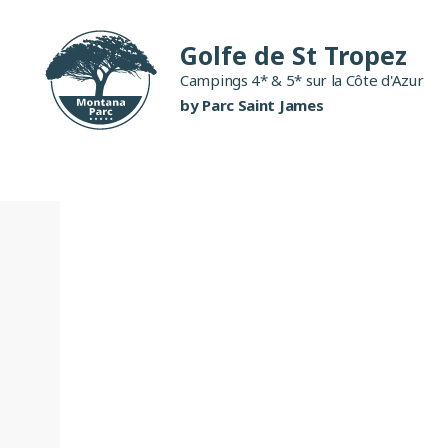
Aller
au
MONTANA PARC
Golfe de St Tropez
MONTANA PARC
contenu
Campings 4* & 5* sur la Côte d'Azur
Campings 4* & 5* sur la Côte d'Azur
Campings 4* & 5* sur la Côte d'
by Parc Saint James
by Parc Saint James
by Parc Saint James