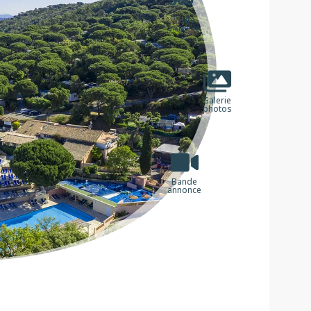
Visite
virtuelle
Galerie
photos
Bande
annonce