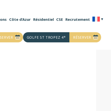
ions
ions
Côte d’Azur
Côte d’Azur
Résidentiel
Résidentiel
CSE
CSE
Recrutement
Recrutement
SERVER
SERVER
GOLFE ST TROPEZ 4*
GOLFE ST TROPEZ 4*
RÉSERVER
RÉSERVER