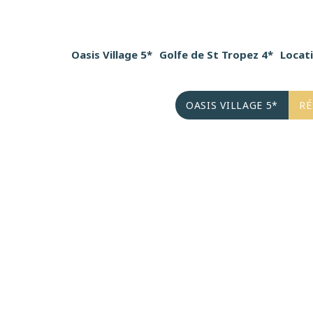
Oasis Village 5*
Oasis Village 5*
Golfe de St Tropez 4*
Golfe de St Tropez 4*
Locat
Locat
Azur
OASIS VILLAGE 5*
OASIS VILLAGE 5*
RÉ
RÉ