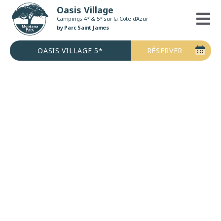
Aller
Oasis Village
MONTANA PARC
au
Campings 4* & 5* sur la Côte d'Azur
Campings 4* & 5* sur la Côte d'Azur
contenu
by Parc Saint James
by Parc Saint James
OASIS VILLAGE 5*
RÉSERVER