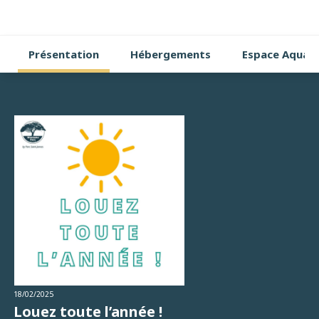
Présentation
Hébergements
Espace Aquat
18/02/2025
18/
Louez toute l’année !
Pa