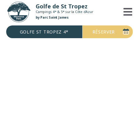
Aller
Golfe de St Tropez
MONTANA PARC
au
Campings 4* & 5* sur la Côte d'Azur
Campings 4* & 5* sur la Côte d'Azur
contenu
by Parc Saint James
by Parc Saint James
GOLFE ST TROPEZ 4*
RÉSERVER