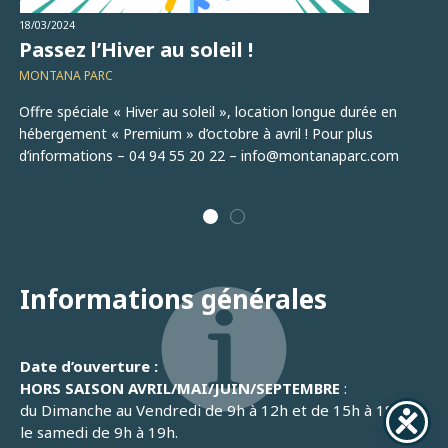
26/
O
18/03/2024
Passez l’Hiver au soleil !
M
MONTANA PARC
GO
Offre spéciale « Hiver au soleil », location longue durée en
La
hébergement « Premium » d’octobre à avril ! Pour plus
No
d’informations – 04 94 55 20 22 – info@montanaparc.com
qu
Informations générales
Date d’ouverture :
HORS SAISON AVRIL/MAI/JUIN/SEPTEMBRE
:
du Dimanche au Vendredi de 9h à 12h et de 15h à 18h, et
le samedi de 9h à 19h.