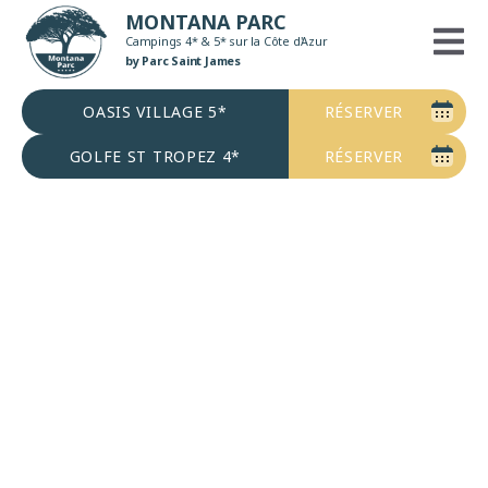
Aller
MONTANA PARC
au
Campings 4* & 5* sur la Côte d'Azur
contenu
by Parc Saint James
OASIS VILLAGE 5*
RÉSERVER
GOLFE ST TROPEZ 4*
RÉSERVER